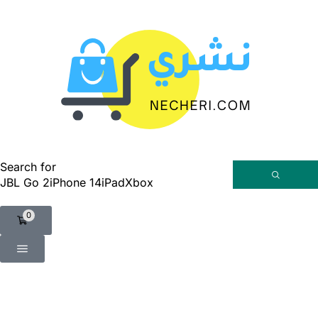
Search for
JBL Go 2
iPhone 14
iPad
Xbox
0