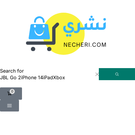
Search for
JBL Go 2
iPhone 14
iPad
Xbox
0