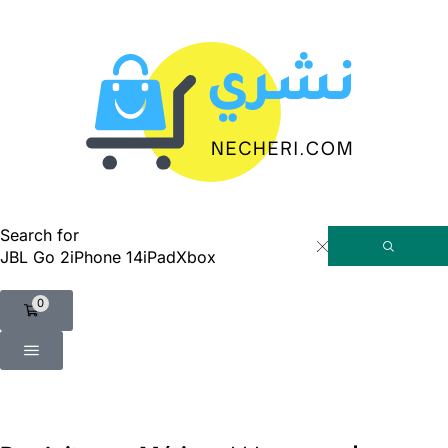
Search for
JBL Go 2
iPhone 14
iPad
Xbox
0