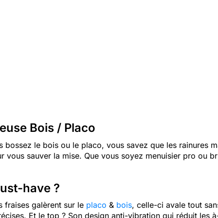
euse Bois / Placo
 bossez le bois ou le placo, vous savez que les rainures mal
our vous sauver la mise. Que vous soyez menuisier pro ou bri
must-have ?
 fraises galèrent sur le
placo
&
bois
, celle-ci avale tout sa
écises. Et le top ? Son design anti-vibration qui réduit les à