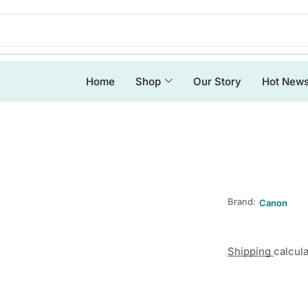
Home
Shop
Our Story
Hot New
Brand:
Canon
Shipping
calcul