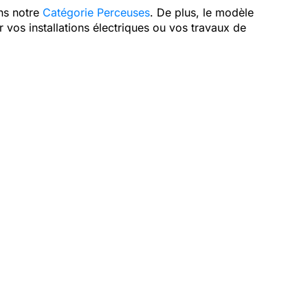
ans notre
Catégorie Perceuses
. De plus, le modèle
ur vos installations électriques ou vos travaux de
dispose d'une batterie de 4 Ah pour assurer une longue
trique. Voici les points forts de cet équipement :
eau piqueur crown 20v
est bien équilibré, vous évitez la