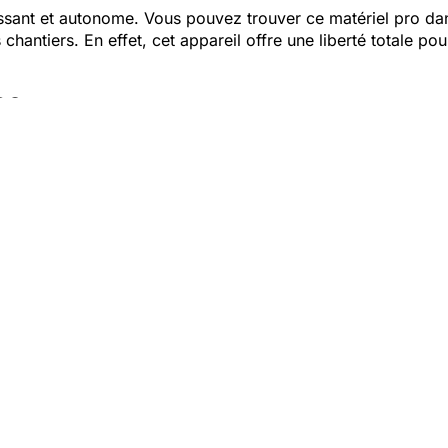
issant et autonome. Vous pouvez trouver ce matériel pro d
chantiers. En effet, cet appareil offre une liberté totale po
 20v
ir une force de frappe de 2,3 joules. Le
ct28001xs-4 BMC
riel, vous gagnez en efficacité sans chercher de prise élec
tériel.
facilement.
e
marteau crown 20v
.
vos mains.
fort total durant les utilisations en hauteur. Puisque le
mart