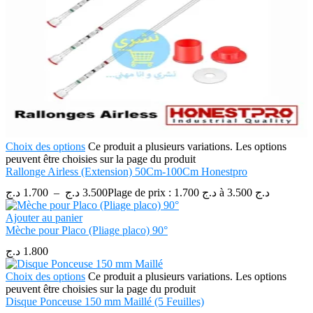
Choix des options
Ce produit a plusieurs variations. Les options
peuvent être choisies sur la page du produit
Rallonge Airless (Extension) 50Cm-100Cm Honestpro
د.ج
1.700
–
د.ج
3.500
Plage de prix : 1.700 د.ج à 3.500 د.ج
Ajouter au panier
Mèche pour Placo (Pliage placo) 90°
د.ج
1.800
Choix des options
Ce produit a plusieurs variations. Les options
peuvent être choisies sur la page du produit
Disque Ponceuse 150 mm Maillé (5 Feuilles)