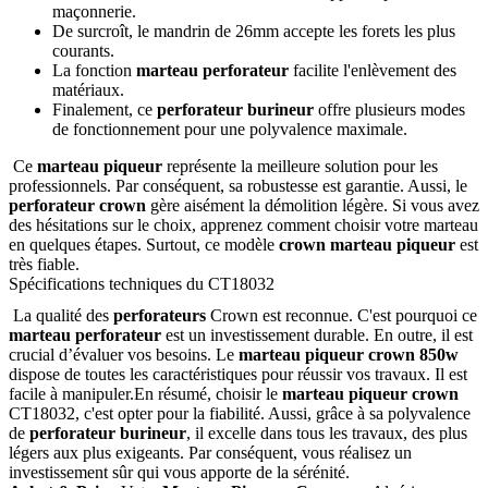
maçonnerie.
De surcroît, le mandrin de 26mm accepte les forets les plus
courants.
La fonction
marteau perforateur
facilite l'enlèvement des
matériaux.
Finalement, ce
perforateur burineur
offre plusieurs modes
de fonctionnement pour une polyvalence maximale.
Ce
marteau piqueur
représente la meilleure solution pour les
professionnels. Par conséquent, sa robustesse est garantie. Aussi, le
perforateur crown
gère aisément la démolition légère. Si vous avez
des hésitations sur le choix, apprenez comment choisir votre marteau
en quelques étapes. Surtout, ce modèle
crown marteau piqueur
est
très fiable.
Spécifications techniques du CT18032
La qualité des
perforateurs
Crown est reconnue. C'est pourquoi ce
marteau perforateur
est un investissement durable. En outre, il est
crucial d’évaluer vos besoins. Le
marteau piqueur crown 850w
dispose de toutes les caractéristiques pour réussir vos travaux. Il est
facile à manipuler.En résumé, choisir le
marteau piqueur crown
CT18032, c'est opter pour la fiabilité. Aussi, grâce à sa polyvalence
de
perforateur burineur
, il excelle dans tous les travaux, des plus
légers aux plus exigeants. Par conséquent, vous réalisez un
investissement sûr qui vous apporte de la sérénité.