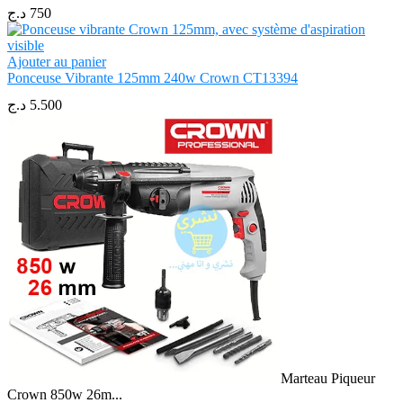
د.ج
750
Ajouter au panier
Ponceuse Vibrante 125mm 240w Crown CT13394
د.ج
5.500
Marteau Piqueur
Crown 850w 26m...