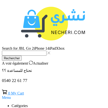
Search for
JBL Go 2
iPhone 14
iPad
Xbox
Rechercher
A voir également
Actualiser
تحتاج للمساعدة ؟؟
0540 22 61 77
0
My Cart
Menu
Catégories