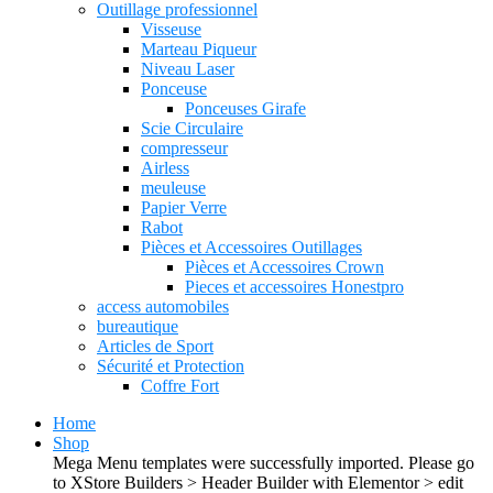
Outillage professionnel
Visseuse
Marteau Piqueur
Niveau Laser
Ponceuse
Ponceuses Girafe
Scie Circulaire
compresseur
Airless
meuleuse
Papier Verre
Rabot
Pièces et Accessoires Outillages
Pièces et Accessoires Crown
Pieces et accessoires Honestpro
access automobiles
bureautique
Articles de Sport
Sécurité et Protection
Coffre Fort
Home
Shop
Mega Menu templates were successfully imported. Please go
to XStore Builders > Header Builder with Elementor > edit