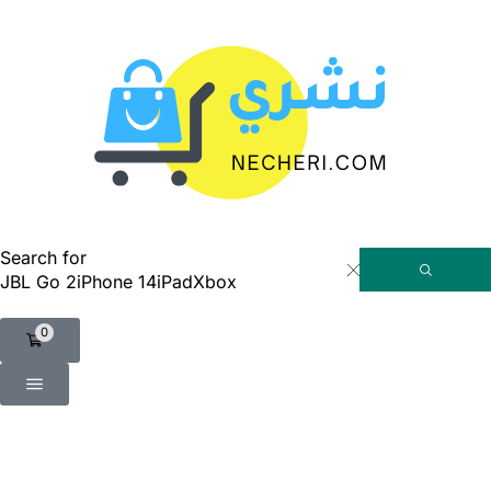
Search for
JBL Go 2
iPhone 14
iPad
Xbox
0